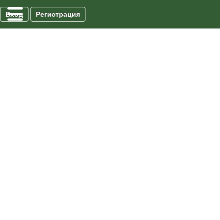
Вход
Регистрация